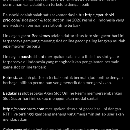
permainan yang stabil dan terkelola dengan baik
Paushoki adalah salah satu rekomendasi situs
https://paushoki-
prio.com/
slot gacor & toto slot online 2026 resmi di Indonesia yang
menyediakan permainan slot online terbaik
Link agen gacor
Badakmas
adalah daftar situs toto slot gacor hari ini
terpercaya gampang menang slot online gacor paling lengkap mudah
jepe maxwin terbaru
Link agen
paushoki slot
merupakan salah satu link situs slot gacor
terpercaya di Indonesia yang menghadirkan pengalaman bermain
game slot online terbaik
Betnesia
adalah platform terbaik untuk bermain judi online dengan
berbagai pilihan permainan yang menarik dan mengasyikkan.
Badakmas slot
sebagai Agen Slot Online Resmi mempersembahkan
Slot Gacor hari ini, cukup menggunakan modal santai
https://roncoparts.com
merupakan situs slot gacor hari ini dengan
RTP live tertinggi gampang menang yang menjamin setiap user akan
mendapatkan
Cakarnaga
adalah login situs slot online resmi yang menawarkan