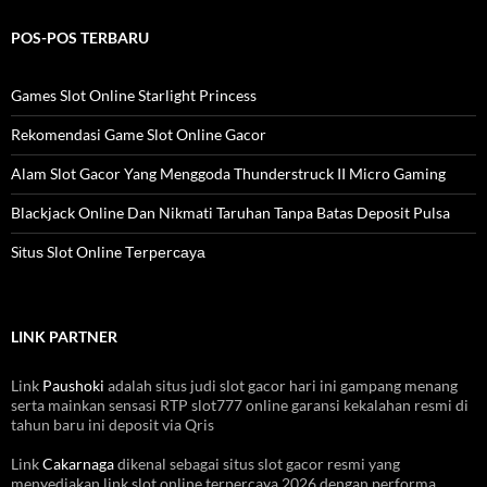
POS-POS TERBARU
Games Slot Online Starlight Princess
Rekomendasi Game Slot Online Gacor
Alam Slot Gacor Yang Menggoda Thunderstruck II Micro Gaming
Blackjack Online Dan Nikmati Taruhan Tanpa Batas Deposit Pulsa
Sіtuѕ Slоt Online Tеrреrсауа
LINK PARTNER
Link
Paushoki
adalah situs judi slot gacor hari ini gampang menang
serta mainkan sensasi RTP slot777 online garansi kekalahan resmi di
tahun baru ini deposit via Qris
Link
Cakarnaga
dikenal sebagai situs slot gacor resmi yang
menyediakan link slot online terpercaya 2026 dengan performa