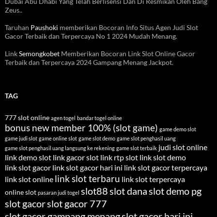
Dubai Abu Dhabi Yang Telah Berlisensi Dan Di Resmikan Oleh Bang
Zeus..
Taruhan
Paushoki
memberikan Bocoran Info Situs Agen Judi Slot
Gacor Terbaik dan Terpercaya No 1 2024 Mudah Menang.
Link
Semongkobet
Memberikan Bocoran Link Slot Online Gacor
Terbaik dan Terpercaya 2024 Gampang Menang Jackpot.
TAG
777 slot online
agen togel
bandar togel online
bonus new member 100% (slot game)
game demo slot
game judi slot
game online slot
game slot demo
game slot penghasil uang
judi slot online
game slot penghasil uang langsung ke rekening
game slot terbaik
link demo slot
link gacor slot
link rtp slot
link slot demo
link slot gacor
link slot gacor hari ini
link slot gacor terpercaya
link slot terbaru
link slot online
link slot terpercaya
slot88
slot dana
slot demo pg
online slot
pasaran judi togel
slot gacor
slot gacor 777
slot gacor gampang menang
slot gacor hari ini