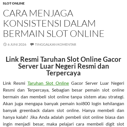
SLOT ONLINE
CARA MENJAGA
KONSISTENSI DALAM
BERMAIN SLOT ONLINE
6 JUNI 2026
TINGGALKAN KOMENTAR
Link Resmi Taruhan Slot Online Gacor
Server Luar Negeri Resmi dan
Terpercaya
Link Resmi
Taruhan Slot Online
Gacor Server Luar Negeri
Resmi dan Terpercaya, Sebagian besar pemain slot online
bermain dan membeli slot online tanpa sistem atau strategi.
Akan juga mengapa banyak pemain koi800 login kehilangan
banyak greenback dalam slot online. Hanya membeli dan
hanya kalah! Jika Anda adalah pembeli slot online biasa dan
ingin menjadi besar, maka pelajari cara membeli digit slot