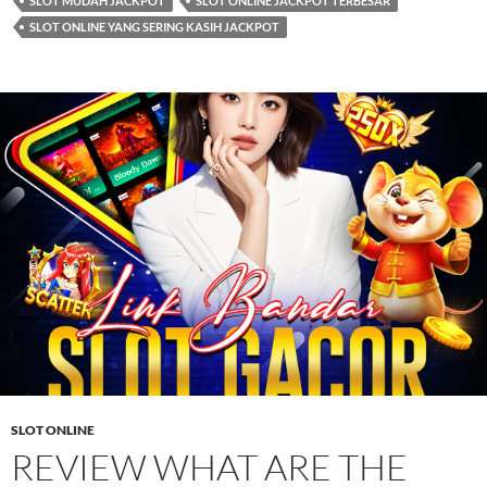
SLOT MUDAH JACKPOT
SLOT ONLINE JACKPOT TERBESAR
SLOT ONLINE YANG SERING KASIH JACKPOT
SLOT ONLINE
REVIEW WHAT ARE THE