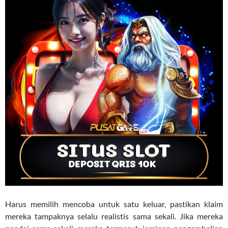
Harus memilih mencoba untuk satu keluar, pastikan klaim
mereka tampaknya selalu realistis sama sekali. Jika mereka