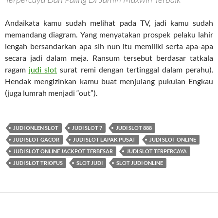
Andaikata kamu sudah melihat pada TV, jadi kamu sudah
memandang diagram. Yang menyatakan prospek pelaku lahir
lengah bersandarkan apa sih nun itu memiliki serta apa-apa
secara jadi dalam meja. Ransum tersebut berdasar tatkala
ragam
judi slot
surat remi dengan tertinggal dalam perahu).
Hendak mengizinkan kamu buat menjulang pukulan Engkau
(juga lumrah menjadi “out”).
JUDI ONLEN SLOT
JUDI SLOT 7
JUDI SLOT 888
JUDI SLOT GACOR
JUDI SLOT LAPAK PUSAT
JUDI SLOT ONLINE
JUDI SLOT ONLINE JACKPOT TERBESAR
JUDI SLOT TERPERCAYA
JUDI SLOT TRIOFUS
SLOT JUDI
SLOT JUDI ONLINE