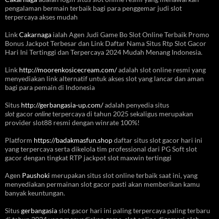
pengalaman bermain terbaik bagi para penggemar judi slot
terpercaya akses mudah
Link
Cakarnaga
ialah Agen Judi Game Bo Slot Online Terbaik Promo
Bonus Jackpot Terbesar dan Link Daftar Nama Situs Rtp Slot Gacor
Hari Ini Tertinggi dan Terpercaya 2024 Mudah Menang Indonesia.
Link
http://moorenkosicecream.com/
adalah slot online resmi yang
menyediakan link alternatif untuk akses slot yang lancar dan aman
bagi para pemain di Indonesia
Situs
http://gerbangasia-up.com/
adalah penyedia situs
slot
gacor
online
terpercaya di tahun 2025 sekaligus merupakan
provider slot88 resmi dengan winrate 100%!
Platform
https://badakmasfun.shop
daftar situs slot gacor hari ini
yang terpercaya serta dikelola tim professional dari PG Soft slot
gacor dengan tingkat RTP jackpot slot maxwin tertinggi
Agen
Paushoki
merupakan situs slot online terbaik saat ini, yang
menyediakan permainan slot gacor pasti akan memberikan kamu
banyak keuntungan.
Situs
gerbangasia
slot gacor hari ini paling terpercaya paling terbaru