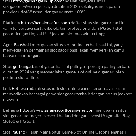
Situs
http://gerbangasia-up.com/
adalah penyedia situs
slot
gacor
online
terpercaya di tahun 2025 sekaligus merupakan
provider slot88 resmi dengan winrate 100%!
Platform
https://badakmasfun.shop
daftar situs slot gacor hari ini
yang terpercaya serta dikelola tim professional dari PG Soft slot
gacor dengan tingkat RTP jackpot slot maxwin tertinggi
Agen
Paushoki
merupakan situs slot online terbaik saat ini, yang
menyediakan permainan slot gacor pasti akan memberikan kamu
banyak keuntungan.
Situs
gerbangasia
slot gacor hari ini paling terpercaya paling terbaru
di tahun 2024 yang menyediakan game slot online digemari oleh
pecinta slot online..
Link
Betnesia
adalah situs judi slot online gacor terpercaya resmi
menyediakan berbagai game slot gacor terbaik dengan bonus jackpot
maxwin
Betnesia
https://www.asianescortlosangeles.com
merupakan situs
slot gacor luar negeri server Thailand dengan lisensi Pragmatic Play,
Slot88 & PG Soft.
Slot
Paushoki
ialah Nama Situs Game Slot Online Gacor Penghasil