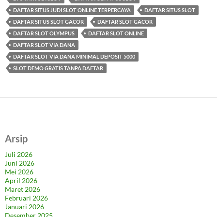
DAFTAR SITUS JUDI SLOT ONLINE TERPERCAYA
DAFTAR SITUS SLOT
DAFTAR SITUS SLOT GACOR
DAFTAR SLOT GACOR
DAFTAR SLOT OLYMPUS
DAFTAR SLOT ONLINE
DAFTAR SLOT VIA DANA
DAFTAR SLOT VIA DANA MINIMAL DEPOSIT 5000
SLOT DEMO GRATIS TANPA DAFTAR
Arsip
Juli 2026
Juni 2026
Mei 2026
April 2026
Maret 2026
Februari 2026
Januari 2026
Desember 2025