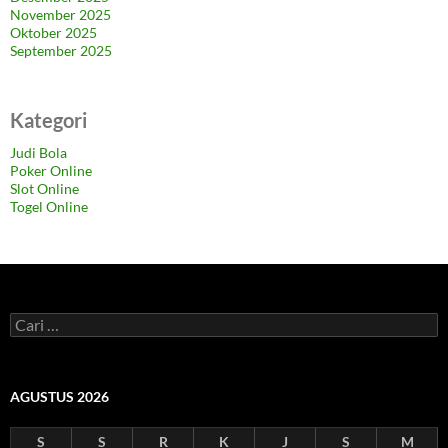
November 2025
Oktober 2025
September 2025
Kategori
Judi Bola
Poker Online
Slot Online
Togel Online
C
a
r
i
u
AGUSTUS 2026
n
t
S
S
R
K
J
S
M
u