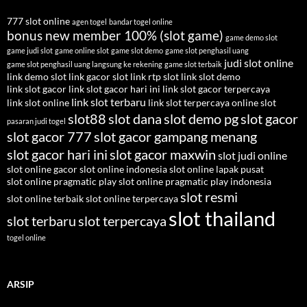
777 slot online
agen togel
bandar togel online
bonus new member 100% (slot game)
game demo slot
game judi slot
game online slot
game slot demo
game slot penghasil uang
judi slot online
game slot penghasil uang langsung ke rekening
game slot terbaik
link demo slot
link gacor slot
link rtp slot
link slot demo
link slot gacor
link slot gacor hari ini
link slot gacor terpercaya
link slot terbaru
link slot online
link slot terpercaya
online slot
slot88
slot dana
slot demo pg
slot gacor
pasaran judi togel
slot gacor 777
slot gacor gampang menang
slot gacor hari ini
slot gacor maxwin
slot judi online
slot online gacor
slot online indonesia
slot online lapak pusat
slot online pragmatic play
slot online pragmatic play indonesia
slot resmi
slot online terbaik
slot online terpercaya
slot thailand
slot terbaru
slot terpercaya
togel online
ARSIP