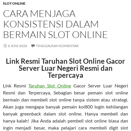
SLOT ONLINE
CARA MENJAGA
KONSISTENSI DALAM
BERMAIN SLOT ONLINE
6 JUNI 2026
TINGGALKAN KOMENTAR
Link Resmi Taruhan Slot Online Gacor
Server Luar Negeri Resmi dan
Terpercaya
Link Resmi
Taruhan Slot Online
Gacor Server Luar Negeri
Resmi dan Terpercaya, Sebagian besar pemain slot online
bermain dan membeli slot online tanpa sistem atau strategi.
Akan juga mengapa banyak pemain koi800 login kehilangan
banyak greenback dalam slot online. Hanya membeli dan
hanya kalah! Jika Anda adalah pembeli slot online biasa dan
ingin menjadi besar, maka pelajari cara membeli digit slot