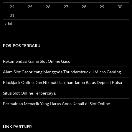
24
25
26
27
28
29
30
31
« Jul
POS-POS TERBARU
Rekomendasi Game Slot Online Gacor
Alam Slot Gacor Yang Menggoda Thunderstruck II Micro Gaming
Blackjack Online Dan Nikmati Taruhan Tanpa Batas Deposit Pulsa
Sіtuѕ Slоt Online Tеrреrсауа
Permainan Menarik Yang Harus Anda Kenali di Slot Online
LINK PARTNER