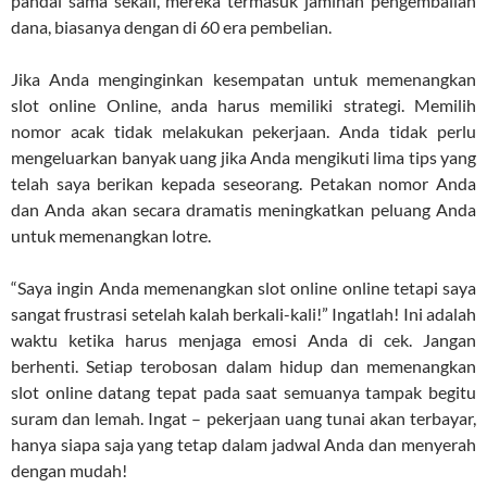
pandai sama sekali, mereka termasuk jaminan pengembalian
dana, biasanya dengan di 60 era pembelian.
Jika Anda menginginkan kesempatan untuk memenangkan
slot online Online, anda harus memiliki strategi. Memilih
nomor acak tidak melakukan pekerjaan. Anda tidak perlu
mengeluarkan banyak uang jika Anda mengikuti lima tips yang
telah saya berikan kepada seseorang. Petakan nomor Anda
dan Anda akan secara dramatis meningkatkan peluang Anda
untuk memenangkan lotre.
“Saya ingin Anda memenangkan slot online online tetapi saya
sangat frustrasi setelah kalah berkali-kali!” Ingatlah! Ini adalah
waktu ketika harus menjaga emosi Anda di cek. Jangan
berhenti. Setiap terobosan dalam hidup dan memenangkan
slot online datang tepat pada saat semuanya tampak begitu
suram dan lemah. Ingat – pekerjaan uang tunai akan terbayar,
hanya siapa saja yang tetap dalam jadwal Anda dan menyerah
dengan mudah!