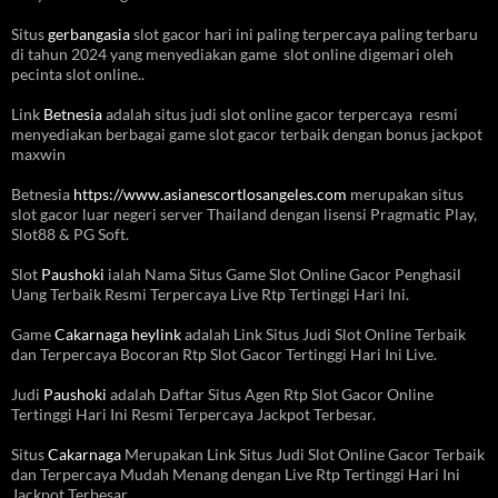
Situs
gerbangasia
slot gacor hari ini paling terpercaya paling terbaru
di tahun 2024 yang menyediakan game slot online digemari oleh
pecinta slot online..
Link
Betnesia
adalah situs judi slot online gacor terpercaya resmi
menyediakan berbagai game slot gacor terbaik dengan bonus jackpot
maxwin
Betnesia
https://www.asianescortlosangeles.com
merupakan situs
slot gacor luar negeri server Thailand dengan lisensi Pragmatic Play,
Slot88 & PG Soft.
Slot
Paushoki
ialah Nama Situs Game Slot Online Gacor Penghasil
Uang Terbaik Resmi Terpercaya Live Rtp Tertinggi Hari Ini.
Game
Cakarnaga heylink
adalah Link Situs Judi Slot Online Terbaik
dan Terpercaya Bocoran Rtp Slot Gacor Tertinggi Hari Ini Live.
Judi
Paushoki
adalah Daftar Situs Agen Rtp Slot Gacor Online
Tertinggi Hari Ini Resmi Terpercaya Jackpot Terbesar.
Situs
Cakarnaga
Merupakan Link Situs Judi Slot Online Gacor Terbaik
dan Terpercaya Mudah Menang dengan Live Rtp Tertinggi Hari Ini
Jackpot Terbesar.