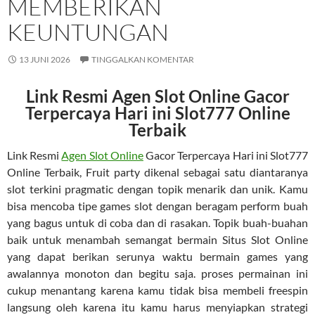
MEMBERIKAN
KEUNTUNGAN
13 JUNI 2026
TINGGALKAN KOMENTAR
Link Resmi Agen Slot Online Gacor
Terpercaya Hari ini Slot777 Online
Terbaik
Link Resmi
Agen Slot Online
Gacor Terpercaya Hari ini Slot777
Online Terbaik, Fruit party dikenal sebagai satu diantaranya
slot terkini pragmatic dengan topik menarik dan unik. Kamu
bisa mencoba tipe games slot dengan beragam perform buah
yang bagus untuk di coba dan di rasakan. Topik buah-buahan
baik untuk menambah semangat bermain Situs Slot Online
yang dapat berikan serunya waktu bermain games yang
awalannya monoton dan begitu saja. proses permainan ini
cukup menantang karena kamu tidak bisa membeli freespin
langsung oleh karena itu kamu harus menyiapkan strategi