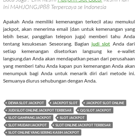
Ini MAHJONGJP88 Terpercaya se Indonesia
Apakah Anda memiliki kemenangan terkecil atau memukul
jackpot, akan menerima email (dan untuk kemenangan yang
lebih besar, panggilan telepon juga) memberi tahu Anda
tentang kesuksesan Seseorang. Bagian
judi slot
Anda dari
setiap kemenangan disetorkan langsung ke e-wallet
langsung.dan Anda akan mendapatkan pesan dari perusahaan
yang memberi tahu Anda kapan pun kemenangan Anda akan
menumpuk bagi Anda untuk menarik diri dari metode ini.
Semuanya diurus sehubungan dengan Anda.
DEWA SLOT JACKPOT
JACKPOT SLOT
JACKPOT SLOT ONLINE
JUDI SLOT ONLINE JACKPOT TERBESAR
QQ SLOT JACKPOT
SLOT GAMPANG JACKPOT
SLOT JACKPOT
SLOT MUDAH JACKPOT
SLOT ONLINE JACKPOT TERBESAR
SLOT ONLINE YANG SERING KASIH JACKPOT