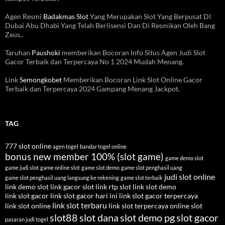
Agen Resmi
Badakmas Slot
Yang Merupakan Slot Yang Berpusat DI
Dubai Abu Dhabi Yang Telah Berlisensi Dan Di Resmikan Oleh Bang
Zeus..
Taruhan
Paushoki
memberikan Bocoran Info Situs Agen Judi Slot
Gacor Terbaik dan Terpercaya No 1 2024 Mudah Menang.
Link
Semongkobet
Memberikan Bocoran Link Slot Online Gacor
Terbaik dan Terpercaya 2024 Gampang Menang Jackpot.
TAG
777 slot online
agen togel
bandar togel online
bonus new member 100% (slot game)
game demo slot
game judi slot
game online slot
game slot demo
game slot penghasil uang
judi slot online
game slot penghasil uang langsung ke rekening
game slot terbaik
link demo slot
link gacor slot
link rtp slot
link slot demo
link slot gacor
link slot gacor hari ini
link slot gacor terpercaya
link slot terbaru
link slot online
link slot terpercaya
online slot
slot88
slot dana
slot demo pg
slot gacor
pasaran judi togel