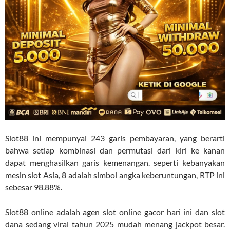
Slot88 ini mempunyai 243 garis pembayaran, yang berarti
bahwa setiap kombinasi dan permutasi dari kiri ke kanan
dapat menghasilkan garis kemenangan. seperti kebanyakan
mesin slot Asia, 8 adalah simbol angka keberuntungan, RTP ini
sebesar 98.88%.
Slot88 online adalah agen slot online gacor hari ini dan slot
dana sedang viral tahun 2025 mudah menang jackpot besar.