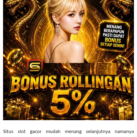
Situs slot gacor mudah menang selanjutnya namanya