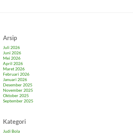
Arsip
Juli 2026
Juni 2026
Mei 2026
April 2026
Maret 2026
Februari 2026
Januari 2026
Desember 2025
November 2025
Oktober 2025
September 2025
Kategori
Judi Bola