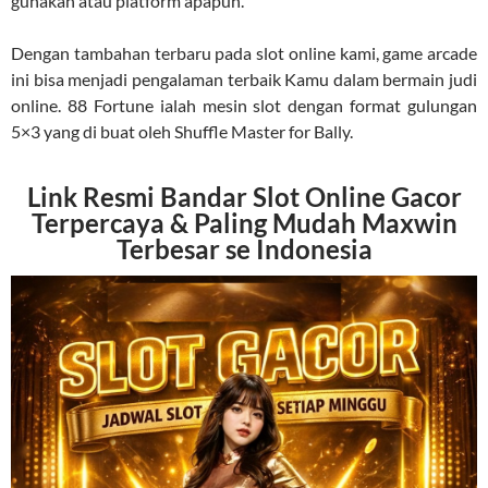
gunakan atau platform apapun.
Dengan tambahan terbaru pada slot online kami, game arcade
ini bisa menjadi pengalaman terbaik Kamu dalam bermain judi
online. 88 Fortune ialah mesin slot dengan format gulungan
5×3 yang di buat oleh Shuffle Master for Bally.
Link Resmi Bandar Slot Online Gacor
Terpercaya & Paling Mudah Maxwin
Terbesar se Indonesia