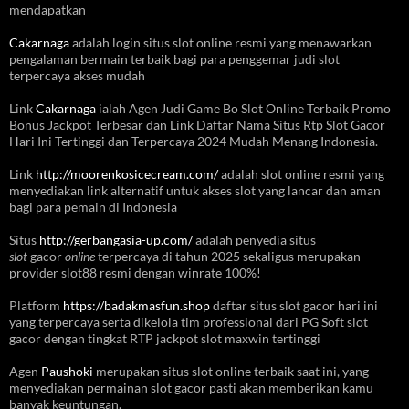
mendapatkan
Cakarnaga
adalah login situs slot online resmi yang menawarkan
pengalaman bermain terbaik bagi para penggemar judi slot
terpercaya akses mudah
Link
Cakarnaga
ialah Agen Judi Game Bo Slot Online Terbaik Promo
Bonus Jackpot Terbesar dan Link Daftar Nama Situs Rtp Slot Gacor
Hari Ini Tertinggi dan Terpercaya 2024 Mudah Menang Indonesia.
Link
http://moorenkosicecream.com/
adalah slot online resmi yang
menyediakan link alternatif untuk akses slot yang lancar dan aman
bagi para pemain di Indonesia
Situs
http://gerbangasia-up.com/
adalah penyedia situs
slot
gacor
online
terpercaya di tahun 2025 sekaligus merupakan
provider slot88 resmi dengan winrate 100%!
Platform
https://badakmasfun.shop
daftar situs slot gacor hari ini
yang terpercaya serta dikelola tim professional dari PG Soft slot
gacor dengan tingkat RTP jackpot slot maxwin tertinggi
Agen
Paushoki
merupakan situs slot online terbaik saat ini, yang
menyediakan permainan slot gacor pasti akan memberikan kamu
banyak keuntungan.