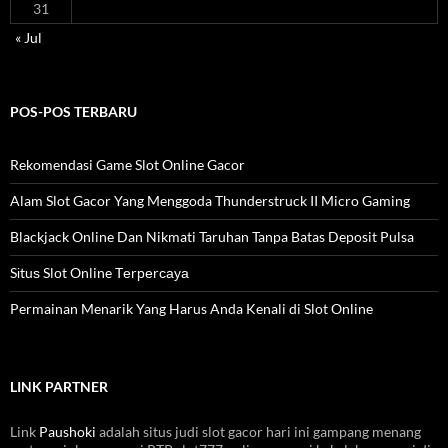
31
« Jul
POS-POS TERBARU
Rekomendasi Game Slot Online Gacor
Alam Slot Gacor Yang Menggoda Thunderstruck II Micro Gaming
Blackjack Online Dan Nikmati Taruhan Tanpa Batas Deposit Pulsa
Sіtuѕ Slоt Online Tеrреrсауа
Permainan Menarik Yang Harus Anda Kenali di Slot Online
LINK PARTNER
Link
Paushoki
adalah situs judi slot gacor hari ini gampang menang