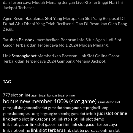
dan Terpercaya Mudah Menang dengan Live Rtp Tertinggi Hari Ini
Jackpot Terbesar.
Agen Resmi
Badakmas Slot
Yang Merupakan Slot Yang Berpusat DI
Dubai Abu Dhabi Yang Telah Berlisensi Dan Di Resmikan Oleh Bang
Zeus..
Taruhan
Paushoki
memberikan Bocoran Info Situs Agen Judi Slot
Gacor Terbaik dan Terpercaya No 1 2024 Mudah Menang.
Link
Semongkobet
Memberikan Bocoran Link Slot Online Gacor
Terbaik dan Terpercaya 2024 Gampang Menang Jackpot.
TAG
777 slot online
agen togel
bandar togel online
bonus new member 100% (slot game)
game demo slot
game judi slot
game online slot
game slot demo
game slot penghasil uang
judi slot online
game slot penghasil uang langsung ke rekening
game slot terbaik
link demo slot
link gacor slot
link rtp slot
link slot demo
link slot gacor
link slot gacor hari ini
link slot gacor terpercaya
link slot terbaru
link slot online
link slot terpercaya
online slot