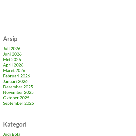
Arsip
Juli 2026
Juni 2026
Mei 2026
April 2026
Maret 2026
Februari 2026
Januari 2026
Desember 2025
November 2025
Oktober 2025
September 2025
Kategori
Judi Bola