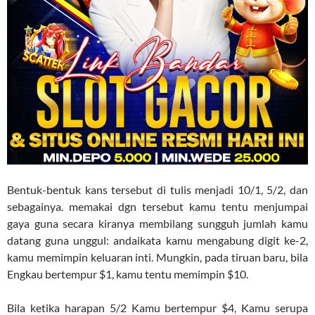
Bentuk-bentuk kans tersebut di tulis menjadi 10/1, 5/2, dan
sebagainya. memakai dgn tersebut kamu tentu menjumpai
gaya guna secara kiranya membilang sungguh jumlah kamu
datang guna unggul: andaikata kamu mengabung digit ke-2,
kamu memimpin keluaran inti. Mungkin, pada tiruan baru, bila
Engkau bertempur $1, kamu tentu memimpin $10.
Bila ketika harapan 5/2 Kamu bertempur $4, Kamu serupa