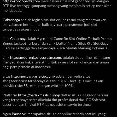
https://roncoparts.com
merupakan situs slot gacor hari ini dengan
RTP live tertinggi gampang menang yang menjamin setiap user akan
mendapatkan
Cakarnaga
adalah login situs slot online resmi yang menawarkan
pengalaman bermain terbaik bagi para penggemar judi slot
terpercaya akses mudah
Link
Cakarnaga
ialah Agen Judi Game Bo Slot Online Terbaik Promo
Bonus Jackpot Terbesar dan Link Daftar Nama Situs Rtp Slot Gacor
Hari Ini Tertinggi dan Terpercaya 2024 Mudah Menang Indonesia.
Link
http://moorenkosicecream.com/
adalah slot online resmi yang
menyediakan link alternatif untuk akses slot yang lancar dan aman
bagi para pemain di Indonesia
Situs
http://gerbangasia-up.com/
adalah penyedia situs
slot
gacor
online
terpercaya di tahun 2025 sekaligus merupakan
provider slot88 resmi dengan winrate 100%!
Platform
https://badakmasfun.shop
daftar situs slot gacor hari ini
yang terpercaya serta dikelola tim professional dari PG Soft slot
gacor dengan tingkat RTP jackpot slot maxwin tertinggi
Agen
Paushoki
merupakan situs slot online terbaik saat ini, yang