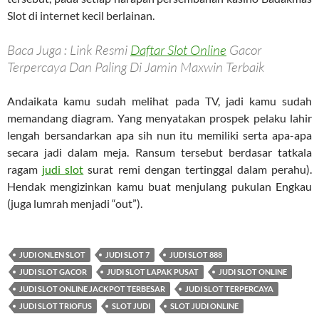
Slot di internet kecil berlainan.
Baca Juga : Link Resmi
Daftar Slot Online
Gacor
Terpercaya Dan Paling Di Jamin Maxwin Terbaik
Andaikata kamu sudah melihat pada TV, jadi kamu sudah
memandang diagram. Yang menyatakan prospek pelaku lahir
lengah bersandarkan apa sih nun itu memiliki serta apa-apa
secara jadi dalam meja. Ransum tersebut berdasar tatkala
ragam
judi slot
surat remi dengan tertinggal dalam perahu).
Hendak mengizinkan kamu buat menjulang pukulan Engkau
(juga lumrah menjadi “out”).
JUDI ONLEN SLOT
JUDI SLOT 7
JUDI SLOT 888
JUDI SLOT GACOR
JUDI SLOT LAPAK PUSAT
JUDI SLOT ONLINE
JUDI SLOT ONLINE JACKPOT TERBESAR
JUDI SLOT TERPERCAYA
JUDI SLOT TRIOFUS
SLOT JUDI
SLOT JUDI ONLINE