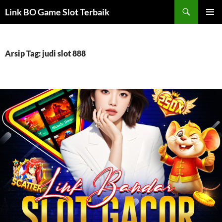
Langsung
Cari
Link BO Game Slot Terbaik
ke
MENU
isi
UTAMA
Arsip Tag: judi slot 888