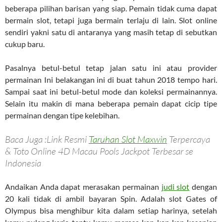
beberapa pilihan barisan yang siap. Pemain tidak cuma dapat
bermain slot, tetapi juga bermain terlaju di lain. Slot online
sendiri yakni satu di antaranya yang masih tetap di sebutkan
cukup baru.
Pasalnya betul-betul tetap jalan satu ini atau provider
permainan Ini belakangan ini di buat tahun 2018 tempo hari.
Sampai saat ini betul-betul mode dan koleksi permainannya.
Selain itu makin di mana beberapa pemain dapat cicip tipe
permainan dengan tipe kelebihan.
Baca Juga :Link Resmi
Taruhan Slot Maxwin
Terpercaya
& Toto Online 4D Macau Pools Jackpot Terbesar se
Indonesia
Andaikan Anda dapat merasakan permainan
judi slot
dengan
20 kali tidak di ambil bayaran Spin. Adalah slot Gates of
Olympus bisa menghibur kita dalam setiap harinya, setelah