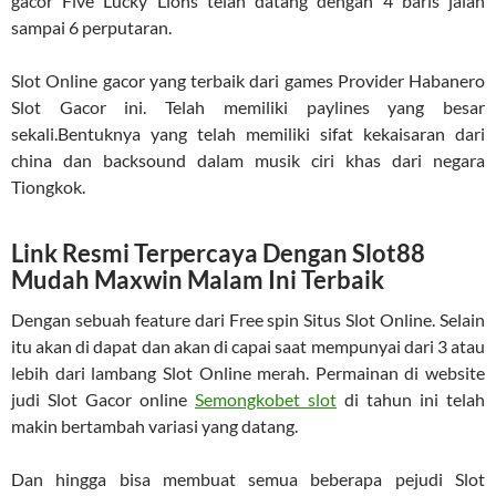
gacor Five Lucky Lions telah datang dengan 4 baris jalan
sampai 6 perputaran.
Slot Online gacor yang terbaik dari games Provider Habanero
Slot Gacor ini. Telah memiliki paylines yang besar
sekali.Bentuknya yang telah memiliki sifat kekaisaran dari
china dan backsound dalam musik ciri khas dari negara
Tiongkok.
Link Resmi Terpercaya Dengan Slot88
Mudah Maxwin Malam Ini Terbaik
Dengan sebuah feature dari Free spin Situs Slot Online. Selain
itu akan di dapat dan akan di capai saat mempunyai dari 3 atau
lebih dari lambang Slot Online merah. Permainan di website
judi Slot Gacor online
Semongkobet slot
di tahun ini telah
makin bertambah variasi yang datang.
Dan hingga bisa membuat semua beberapa pejudi Slot