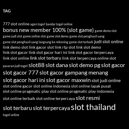
TAG
777 slot online
agen togel
bandar togel online
bonus new member 100% (slot game)
game demo slot
game judi slot
game online slot
game slot demo
game slot penghasil uang
judi slot online
game slot penghasil uang langsung ke rekening
game slot terbaik
link demo slot
link gacor slot
link rtp slot
link slot demo
link slot gacor
link slot gacor hari ini
link slot gacor terpercaya
link slot terbaru
link slot online
link slot terpercaya
online slot
slot88
slot dana
slot demo pg
slot gacor
pasaran judi togel
slot gacor 777
slot gacor gampang menang
slot gacor hari ini
slot gacor maxwin
slot judi online
slot online gacor
slot online indonesia
slot online lapak pusat
slot online pragmatic play
slot online pragmatic play indonesia
slot resmi
slot online terbaik
slot online terpercaya
slot thailand
slot terbaru
slot terpercaya
togel online