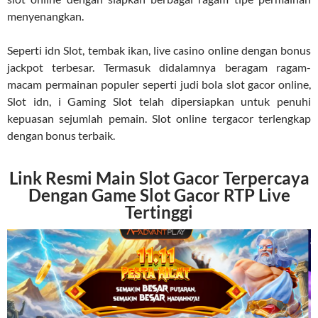
menyenangkan.
Seperti idn Slot, tembak ikan, live casino online dengan bonus
jackpot terbesar. Termasuk didalamnya beragam ragam-
macam permainan populer seperti judi bola slot gacor online,
Slot idn, i Gaming Slot telah dipersiapkan untuk penuhi
kepuasan sejumlah pemain. Slot online tergacor terlengkap
dengan bonus terbaik.
Link Resmi Main Slot Gacor Terpercaya
Dengan Game Slot Gacor RTP Live
Tertinggi