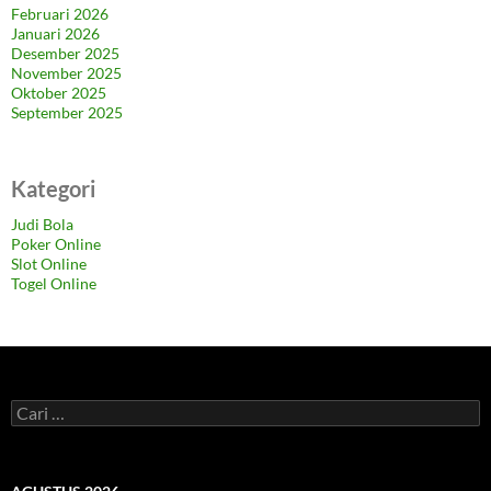
Februari 2026
Januari 2026
Desember 2025
November 2025
Oktober 2025
September 2025
Kategori
Judi Bola
Poker Online
Slot Online
Togel Online
C
a
r
i
u