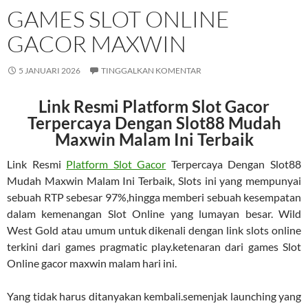
GAMES SLOT ONLINE
GACOR MAXWIN
5 JANUARI 2026
TINGGALKAN KOMENTAR
Link Resmi Platform Slot Gacor
Terpercaya Dengan Slot88 Mudah
Maxwin Malam Ini Terbaik
Link Resmi
Platform Slot Gacor
Terpercaya Dengan Slot88
Mudah Maxwin Malam Ini Terbaik, Slots ini yang mempunyai
sebuah RTP sebesar 97%,hingga memberi sebuah kesempatan
dalam kemenangan Slot Online yang lumayan besar. Wild
West Gold atau umum untuk dikenali dengan link slots online
terkini dari games pragmatic play.ketenaran dari games Slot
Online gacor maxwin malam hari ini.
Yang tidak harus ditanyakan kembali.semenjak launching yang