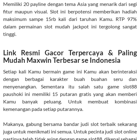
Memiliki 20 payline dengan tema Asia yang menarik dari segi
fitur maupun visual. Slot ini berpotensi memberikan hadiah
maksimum sampe 15rb kali dari taruhan Kamu. RTP 97%
dalam permainan slot mudah jackpot ini tergolong sangat
tinggi.
Link Resmi Gacor Terpercaya & Paling
Mudah Maxwin Terbesar se Indonesia
Setiap kali Kamu bermain game ini Kamu akan berinteraksi
dengan berbagai karakter buah buahan seru dan
menyenangkan. Sementara itu salah satu game slot88
paushoki ini memiliki 15 putaran gratis yang akan memberi
Kamu banyak peluang. Untuk membuat kombinasi
kemenangan pada setiap putarannya.
Makanya, gabung bersama bandar judi slot terbaik sekarang
juga untuk menikmati ini semua. Untuk pecinta judi slot online
pastinya telah tidak asing dengan game slot88, dikenal sebagai