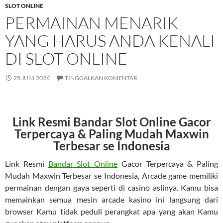
SLOT ONLINE
PERMAINAN MENARIK
YANG HARUS ANDA KENALI
DI SLOT ONLINE
25 JUNI 2026
TINGGALKAN KOMENTAR
Link Resmi Bandar Slot Online Gacor
Terpercaya & Paling Mudah Maxwin
Terbesar se Indonesia
Link Resmi
Bandar Slot Online
Gacor Terpercaya & Paling
Mudah Maxwin Terbesar se Indonesia, Arcade game memiliki
permainan dengan gaya seperti di casino aslinya. Kamu bisa
memainkan semua mesin arcade kasino ini langsung dari
browser Kamu tidak peduli perangkat apa yang akan Kamu