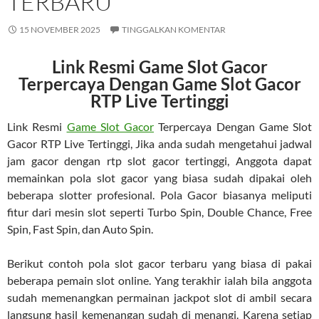
TERBARU
15 NOVEMBER 2025
TINGGALKAN KOMENTAR
Link Resmi Game Slot Gacor
Terpercaya Dengan Game Slot Gacor
RTP Live Tertinggi
Link Resmi
Game Slot Gacor
Terpercaya Dengan Game Slot
Gacor RTP Live Tertinggi, Jika anda sudah mengetahui jadwal
jam gacor dengan rtp slot gacor tertinggi, Anggota dapat
memainkan pola slot gacor yang biasa sudah dipakai oleh
beberapa slotter profesional. Pola Gacor biasanya meliputi
fitur dari mesin slot seperti Turbo Spin, Double Chance, Free
Spin, Fast Spin, dan Auto Spin.
Berikut contoh pola slot gacor terbaru yang biasa di pakai
beberapa pemain slot online. Yang terakhir ialah bila anggota
sudah memenangkan permainan jackpot slot di ambil secara
langsung hasil kemenangan sudah di menangi. Karena setiap