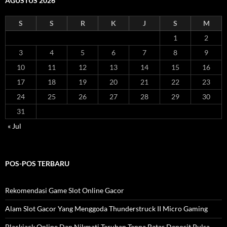
AGUSTUS 2026
n
t
S
S
R
K
J
S
M
u
k
1
2
:
3
4
5
6
7
8
9
10
11
12
13
14
15
16
17
18
19
20
21
22
23
24
25
26
27
28
29
30
31
« Jul
POS-POS TERBARU
Rekomendasi Game Slot Online Gacor
Alam Slot Gacor Yang Menggoda Thunderstruck II Micro Gaming
Blackjack Online Dan Nikmati Taruhan Tanpa Batas Deposit Pulsa