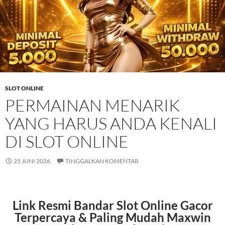
SLOT ONLINE
PERMAINAN MENARIK
YANG HARUS ANDA KENALI
DI SLOT ONLINE
25 JUNI 2026
TINGGALKAN KOMENTAR
Link Resmi Bandar Slot Online Gacor
Terpercaya & Paling Mudah Maxwin