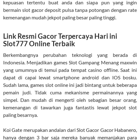
kepuasan tertentu buat anda dan siapa pun yang ingin
bermain slot gacor deposit pulsa tanpa potongan dengan rate
kemenangan mudah jekpot paling besar paling tinggi.
Link Resmi Gacor Terpercaya Hari ini
Slot777 Online Terbaik
Berkembangnya perubahan teknologi yang berada di
Indonesia. Menjadikan games Slot Gampang Menang maxwin
yang umumnya di temui pada tempat casino offline. Saat ini
dapat di capai lewat smartphone android dan IOS bosku.
Sudah lama, games slot online ini jadi bintang untuk beberapa
pemain judi. Tidak cuma mekanisme permainannya yang
simpel. Dan mudah di mengerti oleh sebagian besar orang,
kemenangan di tawarkan juga fantastis lewat jekpot slot
paling besarnya.
Koi Gate merupakan andalan dari Slot Gacor Gacor Habanero,
hanya dengan 3 bar saja mereka banyak memanjakan para