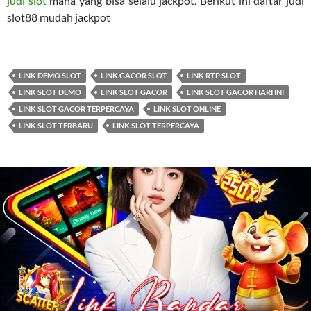
judi slot
mana yang bisa selalu jackpot. Berikut ini daftar judi
slot88 mudah jackpot
LINK DEMO SLOT
LINK GACOR SLOT
LINK RTP SLOT
LINK SLOT DEMO
LINK SLOT GACOR
LINK SLOT GACOR HARI INI
LINK SLOT GACOR TERPERCAYA
LINK SLOT ONLINE
LINK SLOT TERBARU
LINK SLOT TERPERCAYA