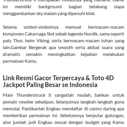
ini memiliki background bagian belakang siapa
menggambarkan sky malam yang dipenuhi kilat.
Selama simbol-simbolnya memuat bermacam-macam
komponen Cakarnaga Slot sebab legenda Nordik, sama seperti
palu Thor, helm Viking, serta bermacam-macam tuhan yang
lain.Gambar Bergerak apa smooth serta akibat suara yang
dramatis semakin meningkatkan kejadian melakukan
permainan Kamu.
Link Resmi Gacor Terpercaya & Toto 4D
Jackpot Paling Besar se Indonesia
Main Thunderstruck II sangatlah mudah, bahkan untuk
pemain newbie sekalipun. Selanjutnya langkah-langkah guna
memulai. Pastikanlah Engkau mendaftar di casino daring apa
memberikan permainan ini. Sebelumnya berputar gulungan,
atur jumlah judi Engkau sesuai dengan budget yang Kamu