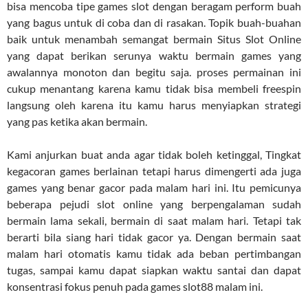
bisa mencoba tipe games slot dengan beragam perform buah
yang bagus untuk di coba dan di rasakan. Topik buah-buahan
baik untuk menambah semangat bermain Situs Slot Online
yang dapat berikan serunya waktu bermain games yang
awalannya monoton dan begitu saja. proses permainan ini
cukup menantang karena kamu tidak bisa membeli freespin
langsung oleh karena itu kamu harus menyiapkan strategi
yang pas ketika akan bermain.
Kami anjurkan buat anda agar tidak boleh ketinggal, Tingkat
kegacoran games berlainan tetapi harus dimengerti ada juga
games yang benar gacor pada malam hari ini. Itu pemicunya
beberapa pejudi slot online yang berpengalaman sudah
bermain lama sekali, bermain di saat malam hari. Tetapi tak
berarti bila siang hari tidak gacor ya. Dengan bermain saat
malam hari otomatis kamu tidak ada beban pertimbangan
tugas, sampai kamu dapat siapkan waktu santai dan dapat
konsentrasi fokus penuh pada games slot88 malam ini.