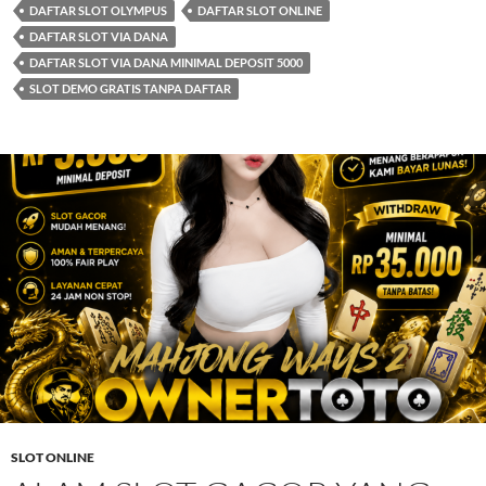
DAFTAR SLOT OLYMPUS
DAFTAR SLOT ONLINE
DAFTAR SLOT VIA DANA
DAFTAR SLOT VIA DANA MINIMAL DEPOSIT 5000
SLOT DEMO GRATIS TANPA DAFTAR
SLOT ONLINE