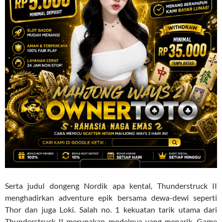
Serta judul dongeng Nordik apa kental, Thunderstruck II
menghadirkan adventure epik bersama dewa-dewi seperti
Thor dan juga Loki. Salah no. 1 kekuatan tarik utama dari
Thunderstruck II merupakan modelnya yang menarik. Game