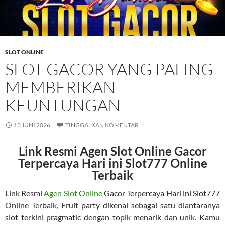
SLOT ONLINE
SLOT GACOR YANG PALING
MEMBERIKAN
KEUNTUNGAN
13 JUNI 2026
TINGGALKAN KOMENTAR
Link Resmi Agen Slot Online Gacor
Terpercaya Hari ini Slot777 Online
Terbaik
Link Resmi
Agen Slot Online
Gacor Terpercaya Hari ini Slot777
Online Terbaik, Fruit party dikenal sebagai satu diantaranya
slot terkini pragmatic dengan topik menarik dan unik. Kamu