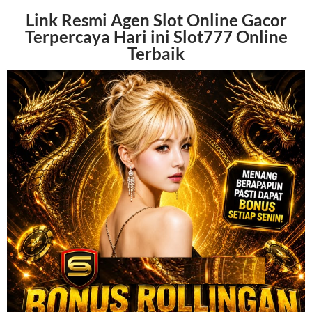
Link Resmi Agen Slot Online Gacor
Terpercaya Hari ini Slot777 Online
Terbaik