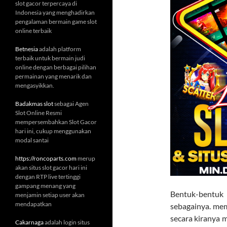
slot gacor terpercaya di
Indonesia yang menghadirkan
pengalaman bermain game slot
online terbaik
Betnesia
adalah platform
terbaik untuk bermain judi
online dengan berbagai pilihan
permainan yang menarik dan
mengasyikkan.
Badakmas slot
sebagai Agen
Slot Online Resmi
mempersembahkan Slot Gacor
hari ini, cukup menggunakan
modal santai
https://roncoparts.com
merup
akan situs slot gacor hari ini
dengan RTP live tertinggi
gampang menang yang
Bentuk-bentuk
menjamin setiap user akan
mendapatkan
sebagainya. me
secara kiranya 
Cakarnaga
adalah login situs