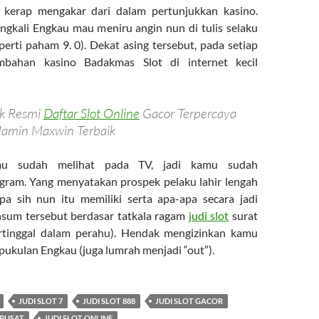
 kerap mengakar dari dalam pertunjukkan kasino.
ingkali Engkau mau meniru angin nun di tulis selaku
perti paham 9. 0). Dekat asing tersebut, pada setiap
mbahan kasino Badakmas Slot di internet kecil
nk Resmi
Daftar Slot Online
Gacor Terpercaya
 Jamin Maxwin Terbaik
mu sudah melihat pada TV, jadi kamu sudah
ram. Yang menyatakan prospek pelaku lahir lengah
pa sih nun itu memiliki serta apa-apa secara jadi
nsum tersebut berdasar tatkala ragam
judi slot
surat
rtinggal dalam perahu). Hendak mengizinkan kamu
pukulan Engkau (juga lumrah menjadi “out”).
JUDI SLOT 7
JUDI SLOT 888
JUDI SLOT GACOR
 PUSAT
JUDI SLOT ONLINE