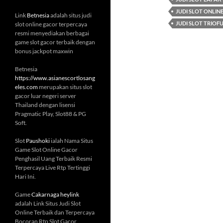
JUDI SLOT ONLIN
Link
Betnesia
adalah situs judi
JUDI SLOT TRIOF
slot online gacor terpercaya
resmi menyediakan berbagai
game slot gacor terbaik dengan
bonus jackpot maxwin
Betnesia
https://www.asianescortlosang
eles.com
merupakan situs slot
gacor luar negeri server
Thailand dengan lisensi
Pragmatic Play, Slot88 & PG
Soft.
Slot
Paushoki
ialah Nama Situs
Game Slot Online Gacor
Penghasil Uang Terbaik Resmi
Terpercaya Live Rtp Tertinggi
Hari Ini.
Game
Cakarnaga heylink
adalah Link Situs Judi Slot
Online Terbaik dan Terpercaya
Bocoran Rtp Slot Gacor