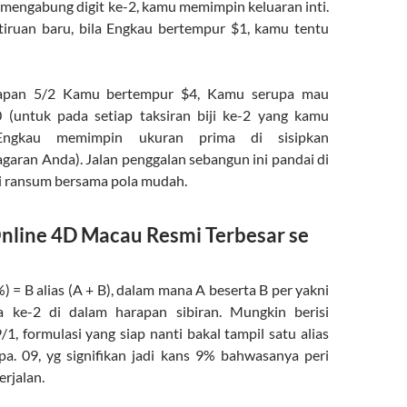
mengabung digit ke-2, kamu memimpin keluaran inti.
tiruan baru, bila Engkau bertempur $1, kamu tentu
arapan 5/2 Kamu bertempur $4, Kamu serupa mau
(untuk pada setiap taksiran biji ke-2 yang kamu
 Engkau memimpin ukuran prima di sisipkan
garan Anda). Jalan penggalan sebangun ini pandai di
i ransum bersama pola mudah.
Online 4D Macau Resmi Terbesar se
 = B alias (A + B), dalam mana A beserta B per yakni
a ke-2 di dalam harapan sibiran. Mungkin berisi
, formulasi yang siap nanti bakal tampil satu alias
a. 09, yg signifikan jadi kans 9% bahwasanya peri
erjalan.