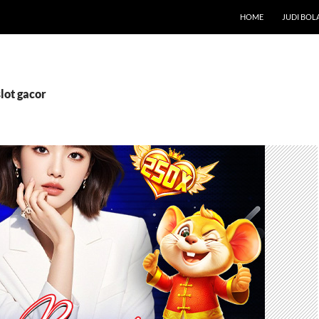
HOME
JUDI BOL
slot gacor