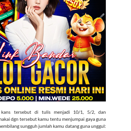
 kans tersebut di tulis menjadi 10/1, 5/2, dan
makai dgn tersebut kamu tentu menjumpai gaya guna
membilang sungguh jumlah kamu datang guna unggul: