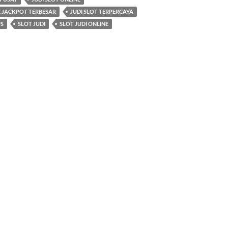
E JACKPOT TERBESAR
JUDI SLOT TERPERCAYA
US
SLOT JUDI
SLOT JUDI ONLINE