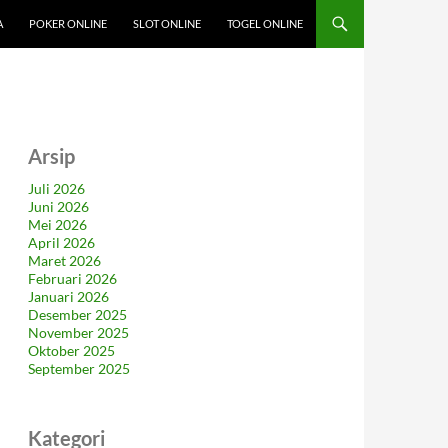
A
POKER ONLINE
SLOT ONLINE
TOGEL ONLINE
Arsip
Juli 2026
Juni 2026
Mei 2026
April 2026
Maret 2026
Februari 2026
Januari 2026
Desember 2025
November 2025
Oktober 2025
September 2025
Kategori