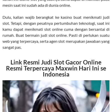
mesin saat ini sudah ada di dunia online.
Dulu, kalian wajib berangkat ke kasino buat menikmati judi
slot. Tetapi, dengan pesatnya pertumbuhan teknologi, saat ini
kamu dapat menikmati slot online cuma dengan bersantai di
rumah. Buat bermain judi slot online. Pasti di perlukan suatu
web yang terpercaya, serta agen slot merupakan jawaban yang
sangat pas.
Link Resmi Judi Slot Gacor Online
Resmi Terpercaya Maxwin Hari Ini se
Indonesia