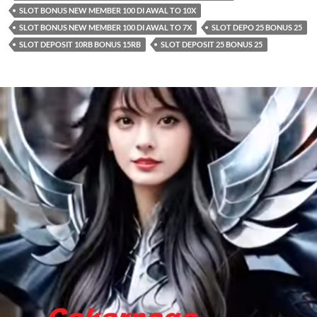
SLOT BONUS NEW MEMBER 100 DI AWAL TO 10X
SLOT BONUS NEW MEMBER 100 DI AWAL TO 7X
SLOT DEPO 25 BONUS 25
SLOT DEPOSIT 10RB BONUS 15RB
SLOT DEPOSIT 25 BONUS 25