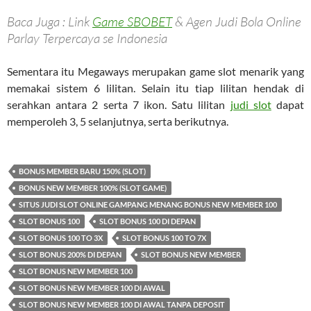
Baca Juga : Link
Game SBOBET
& Agen Judi Bola Online
Parlay Terpercaya se Indonesia
Sementara itu Megaways merupakan game slot menarik yang
memakai sistem 6 lilitan. Selain itu tiap lilitan hendak di
serahkan antara 2 serta 7 ikon. Satu lilitan
judi slot
dapat
memperoleh 3, 5 selanjutnya, serta berikutnya.
BONUS MEMBER BARU 150% (SLOT)
BONUS NEW MEMBER 100% (SLOT GAME)
SITUS JUDI SLOT ONLINE GAMPANG MENANG BONUS NEW MEMBER 100
SLOT BONUS 100
SLOT BONUS 100 DI DEPAN
SLOT BONUS 100 TO 3X
SLOT BONUS 100 TO 7X
SLOT BONUS 200% DI DEPAN
SLOT BONUS NEW MEMBER
SLOT BONUS NEW MEMBER 100
SLOT BONUS NEW MEMBER 100 DI AWAL
SLOT BONUS NEW MEMBER 100 DI AWAL TANPA DEPOSIT