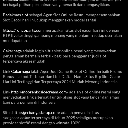
berbagai pilihan permainan yang menarik dan mengasyikkan.
Badakmas slot
sebagai Agen Slot Online Resmi mempersembahkan
Slot Gacor hari ini, cukup menggunakan modal santai
https://roncoparts.com
merupakan situs slot gacor hari ini dengan
RTP live tertinggi gampang menang yang menjamin setiap user akan
mendapatkan
Cakarnaga
adalah login situs slot online resmi yang menawarkan
pengalaman bermain terbaik bagi para penggemar judi slot
terpercaya akses mudah
Link
Cakarnaga
ialah Agen Judi Game Bo Slot Online Terbaik Promo
Bonus Jackpot Terbesar dan Link Daftar Nama Situs Rtp Slot Gacor
Hari Ini Tertinggi dan Terpercaya 2024 Mudah Menang Indonesia.
Link
http://moorenkosicecream.com/
adalah slot online resmi yang
menyediakan link alternatif untuk akses slot yang lancar dan aman
bagi para pemain di Indonesia
Situs
http://gerbangasia-up.com/
adalah penyedia situs
slot
gacor
online
terpercaya di tahun 2025 sekaligus merupakan
provider slot88 resmi dengan winrate 100%!