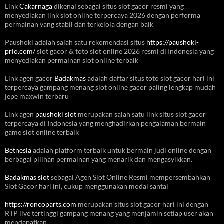
Link
Cakarnaga
dikenal sebagai situs slot gacor resmi yang
menyediakan link slot online terpercaya 2026 dengan performa
permainan yang stabil dan terkelola dengan baik
Paushoki adalah salah satu rekomendasi situs
https://paushoki-
prio.com/
slot gacor & toto slot online 2026 resmi di Indonesia yang
menyediakan permainan slot online terbaik
Link agen gacor
Badakmas
adalah daftar situs toto slot gacor hari ini
terpercaya gampang menang slot online gacor paling lengkap mudah
jepe maxwin terbaru
Link agen
paushoki slot
merupakan salah satu link situs slot gacor
terpercaya di Indonesia yang menghadirkan pengalaman bermain
game slot online terbaik
Betnesia
adalah platform terbaik untuk bermain judi online dengan
berbagai pilihan permainan yang menarik dan mengasyikkan.
Badakmas slot
sebagai Agen Slot Online Resmi mempersembahkan
Slot Gacor hari ini, cukup menggunakan modal santai
https://roncoparts.com
merupakan situs slot gacor hari ini dengan
RTP live tertinggi gampang menang yang menjamin setiap user akan
mendapatkan