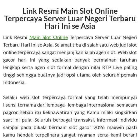
Link Resmi Main Slot Online
Terpercaya Server Luar Negeri Terbaru
Hari Ini se Asia
Link Resmi
Main Slot Online
Terpercaya Server Luar Negeri
Terbaru Hari Ini se Asia, Selamat tiba di salah satu web judi slot
online terpercaya sangat menjanjikan ialah agen slot. Web slot
gacor hari ini yang sediakan banyak permainan taruhan
lengkap serta agen slot formal dengan nilai RTP Live paling
tinggi sehingga buatnya jadi opsi utama oleh seluruh pemain
Indonesia.
Selaku web slot terpercaya formal yang telah mempunyai
lisensi ternama dari lembaga- lembaga internasional semacam
pagcor, sebab itu kekhawatiran yang Kamu miliki singkirkan
saat ini pula. Seluruh berbagai transaksi, informasi individu
sampai pada dikala bermain slot gacor 2026 maxwin pasti
kamu hendak terpelihara sangat nyaman serta kami berani