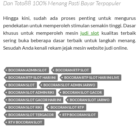
Dan Toto88 100% Menang Pasti Bayar Terpopuler
Hingga kini, sudah ada proses penting untuk mengurus
pendekatan untuk memperoleh stimulan semakin tinggi. Dasar
khusus untuk memperoleh mesin
judi slot
kualitas terbaik
sering buka beberapa dasar terbaik untuk langkah menang.
Sesudah Anda kenali rekam jejak mesin website judi online.
BOCORAN ADMIN SLOT
BOCORAN RTP SLOT
BOCORAN RTP SLOT HARI INI
BOCORAN RTP SLOT HARI INI LIVE
BOCORAN SLOT
BOCORAN SLOT ADMIN JARWO
BOCORAN SLOT ADMIN RIKI
BOCORAN SLOT GACOR
BOCORAN SLOT GACOR HARI INI
BOCORAN SLOT JARWO
BOCORAN SLOT RIKI
BOCORAN SLOT RTP
BOCORAN SLOT TERGACOR
RTP BOCORAN SLOT
RTV BOCORAN SLOT