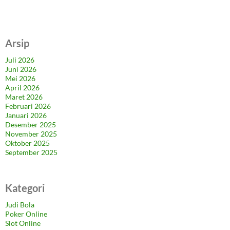
Arsip
Juli 2026
Juni 2026
Mei 2026
April 2026
Maret 2026
Februari 2026
Januari 2026
Desember 2025
November 2025
Oktober 2025
September 2025
Kategori
Judi Bola
Poker Online
Slot Online