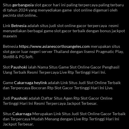
Situs
gerbangasia
slot gacor hari ini paling terpercaya paling terbaru
di tahun 2024 yang menyediakan game slot online digemari oleh
pecinta slot online..
Link
Betnesia
adalah situs judi slot online gacor terpercaya resmi
menyediakan berbagai game slot gacor terbaik dengan bonus jackpot
maxwin
Betnesia
https://www.asianescortlosangeles.com
merupakan situs
slot gacor luar negeri server Thailand dengan lisensi Pragmatic Play,
Slot88 & PG Soft.
Slot
Paushoki
ialah Nama Situs Game Slot Online Gacor Penghasil
Uang Terbaik Resmi Terpercaya Live Rtp Tertinggi Hari Ini.
Game
Cakarnaga heylink
adalah Link Situs Judi Slot Online Terbaik
dan Terpercaya Bocoran Rtp Slot Gacor Tertinggi Hari Ini Live.
Judi
Paushoki
adalah Daftar Situs Agen Rtp Slot Gacor Online
Tertinggi Hari Ini Resmi Terpercaya Jackpot Terbesar.
Situs
Cakarnaga
Merupakan Link Situs Judi Slot Online Gacor Terbaik
dan Terpercaya Mudah Menang dengan Live Rtp Tertinggi Hari Ini
Jackpot Terbesar.