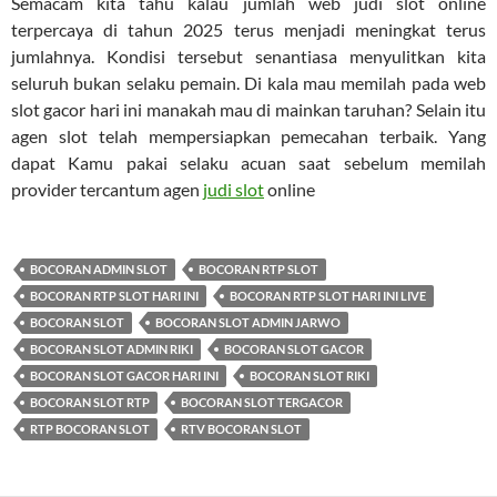
Semacam kita tahu kalau jumlah web judi slot online
terpercaya di tahun 2025 terus menjadi meningkat terus
jumlahnya. Kondisi tersebut senantiasa menyulitkan kita
seluruh bukan selaku pemain. Di kala mau memilah pada web
slot gacor hari ini manakah mau di mainkan taruhan? Selain itu
agen slot telah mempersiapkan pemecahan terbaik. Yang
dapat Kamu pakai selaku acuan saat sebelum memilah
provider tercantum agen
judi slot
online
BOCORAN ADMIN SLOT
BOCORAN RTP SLOT
BOCORAN RTP SLOT HARI INI
BOCORAN RTP SLOT HARI INI LIVE
BOCORAN SLOT
BOCORAN SLOT ADMIN JARWO
BOCORAN SLOT ADMIN RIKI
BOCORAN SLOT GACOR
BOCORAN SLOT GACOR HARI INI
BOCORAN SLOT RIKI
BOCORAN SLOT RTP
BOCORAN SLOT TERGACOR
RTP BOCORAN SLOT
RTV BOCORAN SLOT