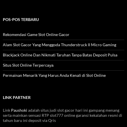
POS-POS TERBARU
Rekomendasi Game Slot Online Gacor
Alam Slot Gacor Yang Menggoda Thunderstruck II Micro Gaming
Blackjack Online Dan Nikmati Taruhan Tanpa Batas Deposit Pulsa
Sіtuѕ Slоt Online Tеrреrсауа
Permainan Menarik Yang Harus Anda Kenali di Slot Online
LINK PARTNER
Link
Paushoki
adalah situs judi slot gacor hari ini gampang menang
serta mainkan sensasi RTP slot777 online garansi kekalahan resmi di
tahun baru ini deposit via Qris