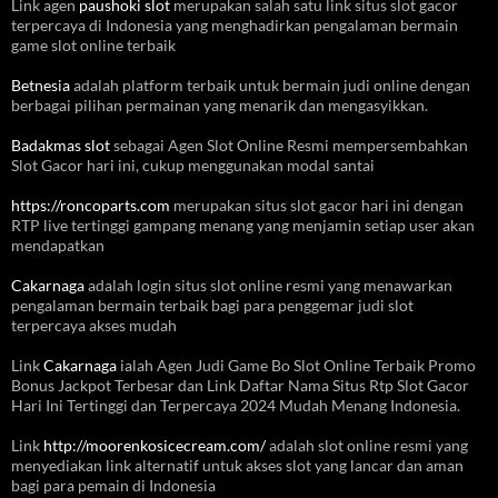
Link agen
paushoki slot
merupakan salah satu link situs slot gacor
terpercaya di Indonesia yang menghadirkan pengalaman bermain
game slot online terbaik
Betnesia
adalah platform terbaik untuk bermain judi online dengan
berbagai pilihan permainan yang menarik dan mengasyikkan.
Badakmas slot
sebagai Agen Slot Online Resmi mempersembahkan
Slot Gacor hari ini, cukup menggunakan modal santai
https://roncoparts.com
merupakan situs slot gacor hari ini dengan
RTP live tertinggi gampang menang yang menjamin setiap user akan
mendapatkan
Cakarnaga
adalah login situs slot online resmi yang menawarkan
pengalaman bermain terbaik bagi para penggemar judi slot
terpercaya akses mudah
Link
Cakarnaga
ialah Agen Judi Game Bo Slot Online Terbaik Promo
Bonus Jackpot Terbesar dan Link Daftar Nama Situs Rtp Slot Gacor
Hari Ini Tertinggi dan Terpercaya 2024 Mudah Menang Indonesia.
Link
http://moorenkosicecream.com/
adalah slot online resmi yang
menyediakan link alternatif untuk akses slot yang lancar dan aman
bagi para pemain di Indonesia