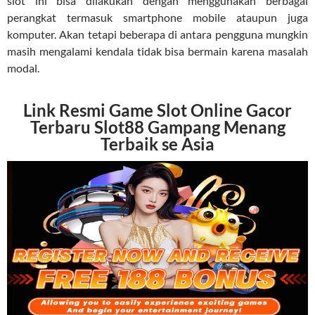
slot ini bisa dilakukan dengan menggunakan berbagai
perangkat termasuk smartphone mobile ataupun juga
komputer. Akan tetapi beberapa di antara pengguna mungkin
masih mengalami kendala tidak bisa bermain karena masalah
modal.
Link Resmi Game Slot Online Gacor
Terbaru Slot88 Gampang Menang
Terbaik se Asia