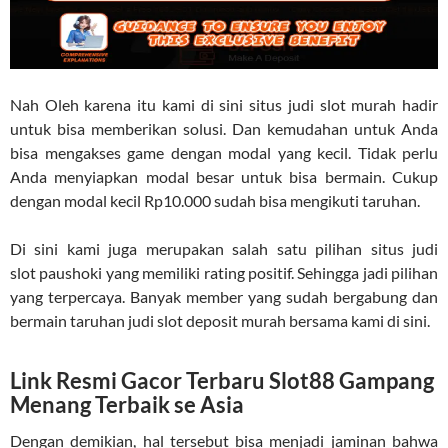
Nah Oleh karena itu kami di sini situs judi slot murah hadir
untuk bisa memberikan solusi. Dan kemudahan untuk Anda
bisa mengakses game dengan modal yang kecil. Tidak perlu
Anda menyiapkan modal besar untuk bisa bermain. Cukup
dengan modal kecil Rp10.000 sudah bisa mengikuti taruhan.
Di sini kami juga merupakan salah satu pilihan situs judi
slot paushoki yang memiliki rating positif. Sehingga jadi pilihan
yang terpercaya. Banyak member yang sudah bergabung dan
bermain taruhan judi slot deposit murah bersama kami di sini.
Link Resmi Gacor Terbaru Slot88 Gampang
Menang Terbaik se Asia
Dengan demikian, hal tersebut bisa menjadi jaminan bahwa