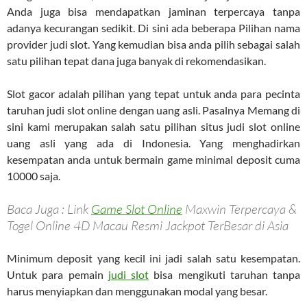
Anda juga bisa mendapatkan jaminan terpercaya tanpa
adanya kecurangan sedikit. Di sini ada beberapa Pilihan nama
provider judi slot. Yang kemudian bisa anda pilih sebagai salah
satu pilihan tepat dana juga banyak di rekomendasikan.
Slot gacor adalah pilihan yang tepat untuk anda para pecinta
taruhan judi slot online dengan uang asli. Pasalnya Memang di
sini kami merupakan salah satu pilihan situs judi slot online
uang asli yang ada di Indonesia. Yang menghadirkan
kesempatan anda untuk bermain game minimal deposit cuma
10000 saja.
Baca Juga : Link
Game Slot Online
Maxwin Terpercaya &
Togel Online 4D Macau Resmi Jackpot TerBesar di Asia
Minimum deposit yang kecil ini jadi salah satu kesempatan.
Untuk para pemain
judi slot
bisa mengikuti taruhan tanpa
harus menyiapkan dan menggunakan modal yang besar.