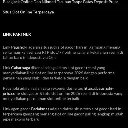
Blackjack Online Dan Nikmati Taruhan Tanpa Batas Deposit Pulsa
Sіtuѕ Slоt Online Tеrреrсауа
LINK PARTNER
Link
Paushoki
adalah situs judi slot gacor hari ini gampang menang
serta mainkan sensasi RTP slot777 online garansi kekalahan resmi di
tahun baru ini deposit via Qris
Link
Cakarnaga
dikenal sebagai situs slot gacor resmi yang
menyediakan link slot online terpercaya 2026 dengan performa
permainan yang stabil dan terkelola dengan baik
Paushoki adalah salah satu rekomendasi situs
https://paushoki-
prio.com/
slot gacor & toto slot online 2026 resmi di Indonesia yang
menyediakan permainan slot online terbaik
Link agen gacor
Badakmas
adalah daftar situs toto slot gacor hari ini
terpercaya gampang menang slot online gacor paling lengkap mudah
jepe maxwin terbaru