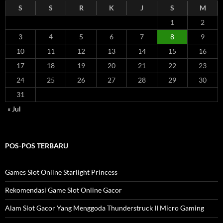
t
S
S
R
K
J
S
M
u
k
1
2
:
3
4
5
6
7
8
9
10
11
12
13
14
15
16
17
18
19
20
21
22
23
24
25
26
27
28
29
30
31
« Jul
POS-POS TERBARU
Games Slot Online Starlight Princess
Rekomendasi Game Slot Online Gacor
Alam Slot Gacor Yang Menggoda Thunderstruck II Micro Gaming