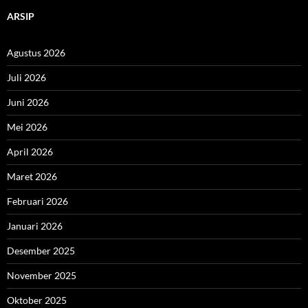
ARSIP
Agustus 2026
Juli 2026
Juni 2026
Mei 2026
April 2026
Maret 2026
Februari 2026
Januari 2026
Desember 2025
November 2025
Oktober 2025