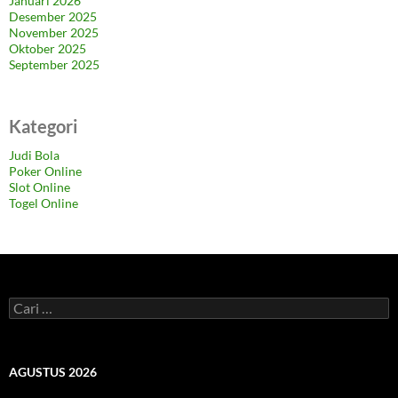
Januari 2026
Desember 2025
November 2025
Oktober 2025
September 2025
Kategori
Judi Bola
Poker Online
Slot Online
Togel Online
C
a
r
i
u
AGUSTUS 2026
n