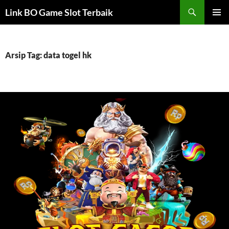
Langsung
Cari
Link BO Game Slot Terbaik
ke
MENU
isi
UTAMA
Arsip Tag: data togel hk