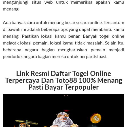
mengunjungi situs web untuk memeriksa apakah kamu
menang.
Ada banyak cara untuk menang besar secara online. Tercantum
di bawah ini adalah beberapa tips yang dapat membantu kamu
menang. Pastikan lokasi kamu benar. Banyak togel online
melacak lokasi pemain. lokasi kamu tidak masalah. Selain itu,
beberapa negara bagian mengharuskan pemain menjadi
penduduk negara bagian mereka untuk berpartisipasi.
Link Resmi Daftar Togel Online
Terpercaya Dan Toto88 100% Menang
Pasti Bayar Terpopuler