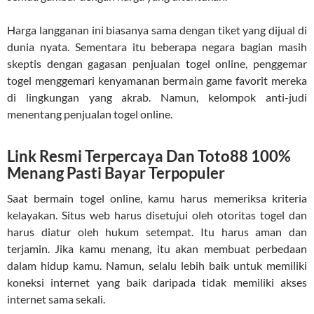
Harga langganan ini biasanya sama dengan tiket yang dijual di
dunia nyata. Sementara itu beberapa negara bagian masih
skeptis dengan gagasan penjualan togel online, penggemar
togel menggemari kenyamanan bermain game favorit mereka
di lingkungan yang akrab. Namun, kelompok anti-judi
menentang penjualan togel online.
Link Resmi Terpercaya Dan Toto88 100%
Menang Pasti Bayar Terpopuler
Saat bermain togel online, kamu harus memeriksa kriteria
kelayakan. Situs web harus disetujui oleh otoritas togel dan
harus diatur oleh hukum setempat. Itu harus aman dan
terjamin. Jika kamu menang, itu akan membuat perbedaan
dalam hidup kamu. Namun, selalu lebih baik untuk memiliki
koneksi internet yang baik daripada tidak memiliki akses
internet sama sekali.