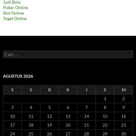
Judi Bola
Poker Online
Slot Online
Togel Online
C
a
r
i
u
AGUSTUS 2026
n
t
S
S
R
K
J
S
M
u
k
1
2
:
3
4
5
6
7
8
9
10
11
12
13
14
15
16
17
18
19
20
21
22
23
24
25
26
27
28
29
30