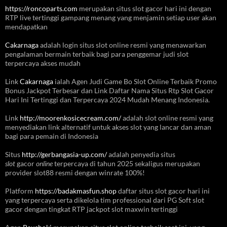
https://roncoparts.com
merupakan situs slot gacor hari ini dengan
RTP live tertinggi gampang menang yang menjamin setiap user akan
mendapatkan
Cakarnaga
adalah login situs slot online resmi yang menawarkan
pengalaman bermain terbaik bagi para penggemar judi slot
terpercaya akses mudah
Link
Cakarnaga
ialah Agen Judi Game Bo Slot Online Terbaik Promo
Bonus Jackpot Terbesar dan Link Daftar Nama Situs Rtp Slot Gacor
Hari Ini Tertinggi dan Terpercaya 2024 Mudah Menang Indonesia.
Link
http://moorenkosicecream.com/
adalah slot online resmi yang
menyediakan link alternatif untuk akses slot yang lancar dan aman
bagi para pemain di Indonesia
Situs
http://gerbangasia-up.com/
adalah penyedia situs
slot
gacor
online
terpercaya di tahun 2025 sekaligus merupakan
provider slot88 resmi dengan winrate 100%!
Platform
https://badakmasfun.shop
daftar situs slot gacor hari ini
yang terpercaya serta dikelola tim professional dari PG Soft slot
gacor dengan tingkat RTP jackpot slot maxwin tertinggi