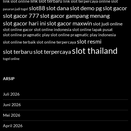
link slot terbaru
link slot online
link slot terpercaya
online slot
slot88
slot dana
slot demo pg
slot gacor
pasaran judi togel
slot gacor 777
slot gacor gampang menang
slot gacor hari ini
slot gacor maxwin
slot judi online
slot online gacor
slot online indonesia
slot online lapak pusat
slot online pragmatic play
slot online pragmatic play indonesia
slot resmi
slot online terbaik
slot online terpercaya
slot thailand
slot terbaru
slot terpercaya
togel online
ARSIP
Juli 2026
Juni 2026
Mei 2026
April 2026